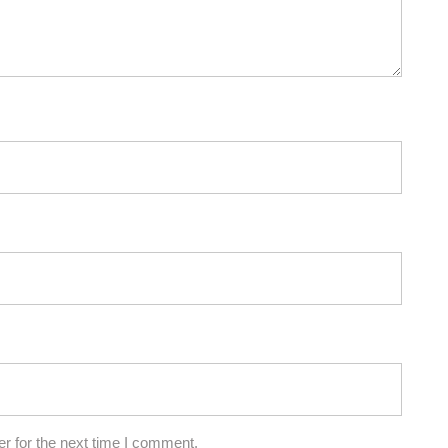
r for the next time I comment.