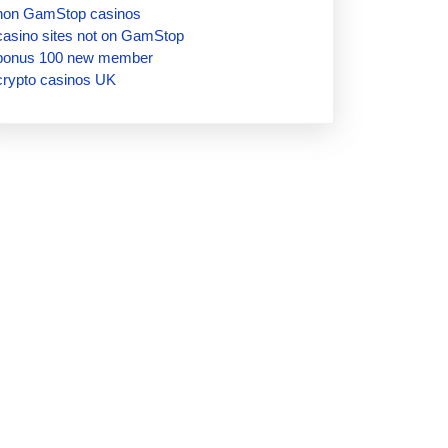
non GamStop casinos
casino sites not on GamStop
bonus 100 new member
crypto casinos UK