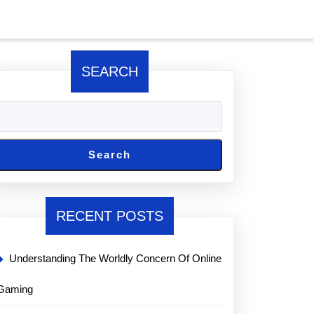
SEARCH
Search
RECENT POSTS
Understanding The Worldly Concern Of Online
Gaming