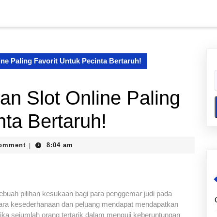
ine Paling Favorit Untuk Pecinta Bertaruh!
an Slot Online Paling
nta Bertaruh!
l
omment
8:04 am
|
ebuah pilihan kesukaan bagi para penggemar judi pada
ntara kesederhanaan dan peluang mendapat mendapatkan
ika sejumlah orang tertarik dalam menguji keberuntungan