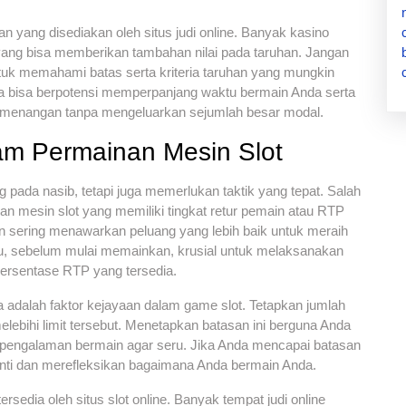
 yang disediakan oleh situs judi online. Banyak kasino
ang bisa memberikan tambahan nilai pada taruhan. Jangan
tuk memahami batas serta kriteria taruhan yang mungkin
a bisa berpotensi memperpanjang waktu bermain Anda serta
enangan tanpa mengeluarkan sejumlah besar modal.
am Permainan Mesin Slot
pada nasib, tetapi juga memerlukan taktik yang tepat. Salah
an mesin slot yang memiliki tingkat retur pemain atau RTP
en sering menawarkan peluang yang lebih baik untuk meraih
u, sebelum mulai memainkan, krusial untuk melaksanakan
 persentase RTP yang tersedia.
ga adalah faktor kejayaan dalam game slot. Tetapkan jumlah
ebihi limit tersebut. Menetapkan batasan ini berguna Anda
a pengalaman bermain agar seru. Jika Anda mencapai batasan
enti dan merefleksikan bagaimana Anda bermain Anda.
edia oleh situs slot online. Banyak tempat judi online