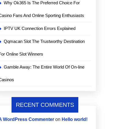
Why Ok365 Is The Preferred Choice For
Casino Fans And Online Sporting Enthusiasts
IPTV UK Connection Errors Explained
Qqmacan Slot The Trustworthy Destination
For Online Slot Winners
Gamble Away: The Entire World Of On-line
Casinos
RECENT COMMENTS
A WordPress Commenter
on
Hello world!