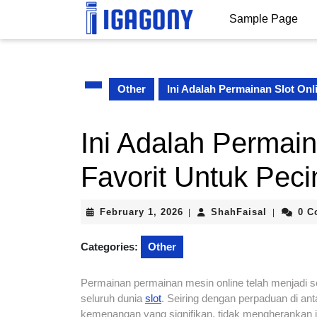
Skip
Sample Page
to
content
Skip
to
content
Other
Ini Adalah Permainan Slot Onl
Ini Adalah Permain
Favorit Untuk Peci
February
ShahFaisa
February 1, 2026
ShahFaisal
0 C
|
|
1,
2026
Categories:
Other
Permainan permainan mesin online telah menjadi s
seluruh dunia
slot
. Seiring dengan perpaduan di a
kemenangan yang signifikan, tidak mengherankan j