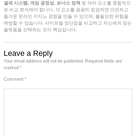
결제 시스템, 게임 공정성, 보너스 정책
등 여러 요소를 종합적으
로 비교 분석해야 합니다. 각 요소를 꼼꼼히 점검하면 안전하고
즐거운 온라인 카지노 경험을 만들 수 있으며, 불필요한 위험을
예방할 수 있습니다. 사이트별 장단점을 비교하고 자신에게 맞는
플랫폼을 선택하는 것이 핵심입니다.
Leave a Reply
Your email address will not be published.
Required fields are
marked
*
Comment
*