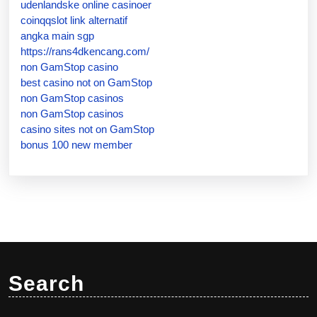
udenlandske online casinoer
coinqqslot link alternatif
angka main sgp
https://rans4dkencang.com/
non GamStop casino
best casino not on GamStop
non GamStop casinos
non GamStop casinos
casino sites not on GamStop
bonus 100 new member
Search