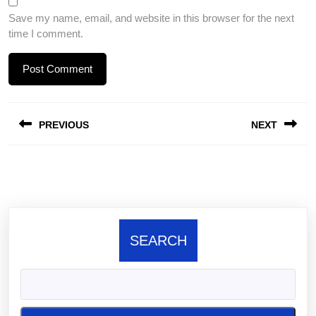
Save my name, email, and website in this browser for the next
time I comment.
Post
PREVIOUS
NEXT
navigation
Previous
Next
post:
post:
SEARCH