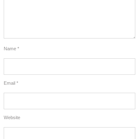
Name
*
Email
*
Website